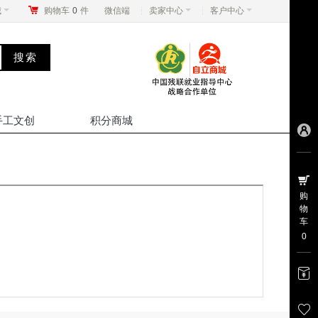
城
购物车
0
件
微信端
卖家中心
客户中心
手工文创
积分商城
购
物
车
0