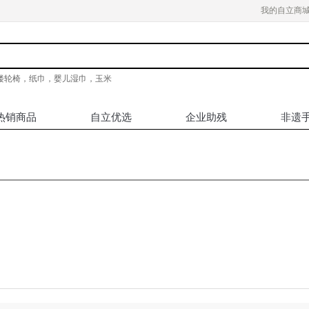
我的自立商
楼轮椅，纸巾，婴儿湿巾，玉米
热销商品
自立优选
企业助残
非遗