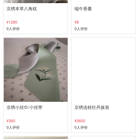
京绣本草八角枕
端午香囊
¥1280
¥8
0人评价
0人评价
京绣小丝巾/小丝带
京绣连枝牡丹披肩
¥360
¥3600
0人评价
0人评价