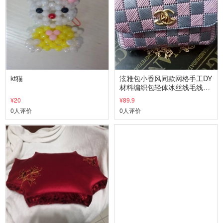
kt猫
泫雅包小香风同款网格手工DY
材料编织包轻体冰丝线毛线十
字绣包
¥20
¥89.9
0人评价
0人评价