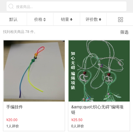
默认
价格
销量
评价数
找到相关商品
78
件。
筛选
手编挂件
&amp;quot;织心无碍”编绳项
链
¥20.00
¥25.50
1人评价
0人评价