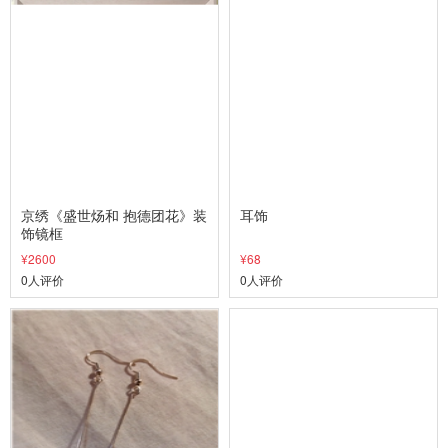
京绣《盛世炀和 抱德团花》装
耳饰
饰镜框
¥2600
¥68
0人评价
0人评价