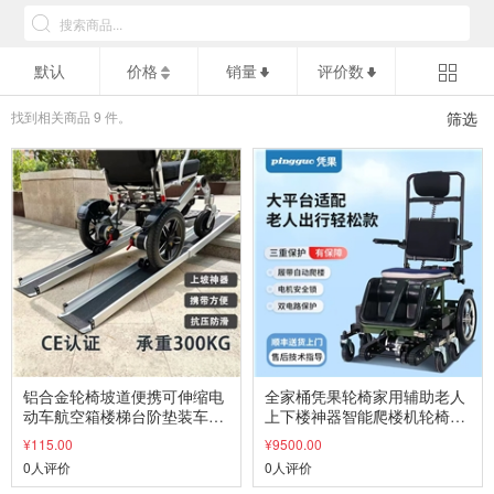
默认
价格
销量
评价数
找到相关商品
9
件。
筛选
铝合金轮椅坡道便携可伸缩电
全家桶凭果轮椅家用辅助老人
动车航空箱楼梯台阶垫装车斜
上下楼神器智能爬楼机轮椅上
坡板5踏板
下楼代步车
¥115.00
¥9500.00
0人评价
0人评价