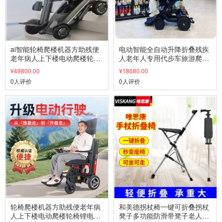
ai智能轮椅爬楼机器方助残便
电动智能全自动升降折叠残疾
老年病人上下楼电动爬楼轮椅
人老年人专用代步车旅游爬楼
锂电池履带爬楼机出口欧美科
机预售
¥49800.00
¥18680.00
技助残
0人评价
0人评价
轮椅爬楼机器方助残便老年病
和美德拐杖椅一键可折叠拐杖
人上下楼电动爬楼轮椅锂电池
凳子多功能防滑带凳子老人折