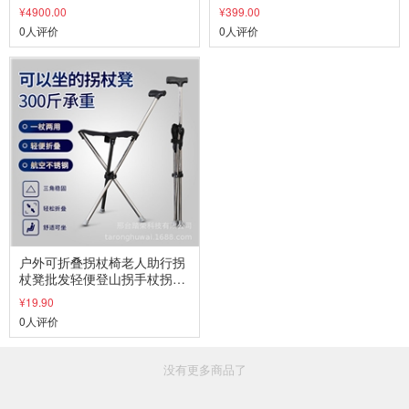
履带爬楼机出口欧 美转运椅
叠拐扙椅
¥4900.00
¥399.00
0人评价
0人评价
户外可折叠拐杖椅老人助行拐
杖凳批发轻便登山拐手杖拐棍
凳子
¥19.90
0人评价
没有更多商品了