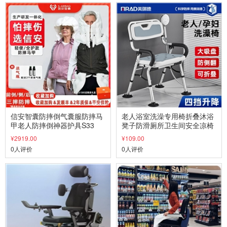
信安智囊防摔倒气囊服防摔马
老人浴室洗澡专用椅折叠沐浴
甲老人防摔倒神器护具S33
凳子防滑厕所卫生间安全凉椅
¥2919.00
¥109.00
0人评价
0人评价